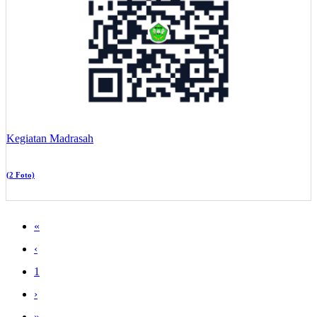
Kegiatan Madrasah
(2 Foto)
«
‹
1
›
»