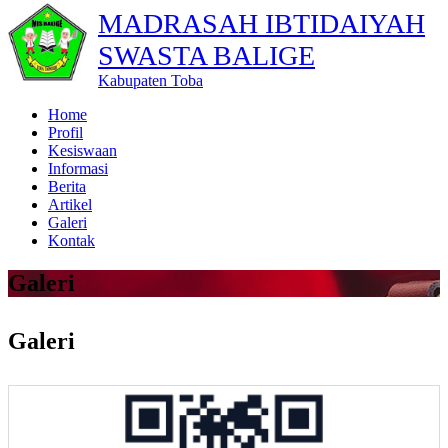
MADRASAH IBTIDAIYAH
SWASTA BALIGE
Kabupaten Toba
Home
Profil
Kesiswaan
Informasi
Berita
Artikel
Galeri
Kontak
Galeri
Galeri