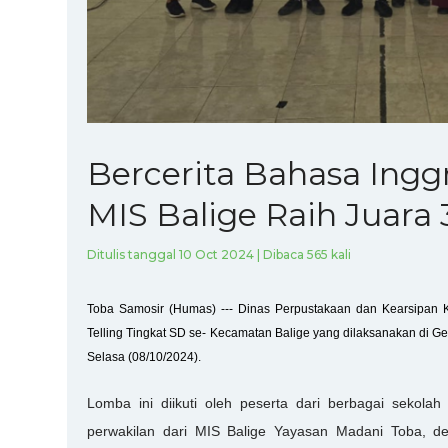
Bercerita Bahasa Inggri
MIS Balige Raih Juara 
Ditulis tanggal 10 Oct 2024 | Dibaca 565 kali
Toba Samosir (Humas) --- Dinas Perpustakaan dan Kearsipan K
Telling Tingkat SD se- Kecamatan Balige yang dilaksanakan di 
Selasa (08/10/2024).
Lomba ini diikuti oleh peserta dari berbagai sekola
perwakilan dari MIS Balige Yayasan Madani Toba, de