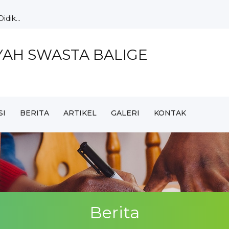
S Balige Ag...
e Ra...
YAH SWASTA BALIGE
ag Tata...
SI
BERITA
ARTIKEL
GALERI
KONTAK
ingkatka...
dik...
Berita