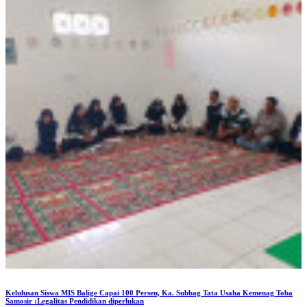
Kelulusan Siswa MIS Balige Capai 100 Persen, Ka. Subbag Tata Usaha Kemenag Toba
Samosir :Legalitas Pendidikan diperlukan