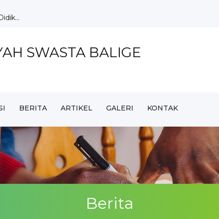
S Balige Ag...
e Ra...
YAH SWASTA BALIGE
ag Tata...
SI
BERITA
ARTIKEL
GALERI
KONTAK
ingkatka...
dik...
Berita