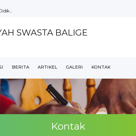
dik...
S Balige Ag...
e Ra...
YAH SWASTA BALIGE
ag Tata...
SI
BERITA
ARTIKEL
GALERI
KONTAK
ingkatka...
Kontak