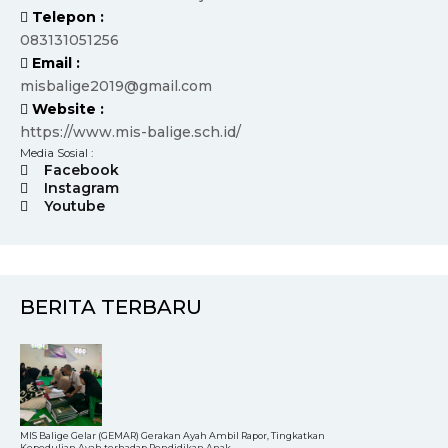
Telepon :
083131051256
Email :
misbalige2019@gmail.com
Website :
https://www.mis-balige.sch.id/
Media Sosial :
Facebook
Instagram
Youtube
BERITA TERBARU
MIS Balige Gelar (GEMAR) Gerakan Ayah Ambil Rapor, Tingkatkan
Kepedulian Ayah terhadap Pendidikan Anak